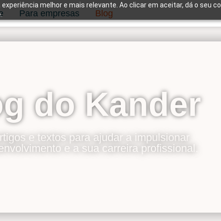
 experiência melhor e mais relevante. Ao clicar em aceitar, dá o seu c
e
Para empresas
Blog
.
og do Kander
rtigos e textos para ajudar a impulsionar
nvolvimento e a sua carreira profissional.