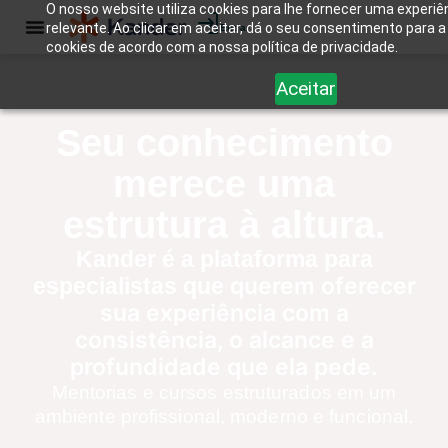
O nosso website utiliza cookies para lhe fornecer uma experiê
relevante. Ao clicar em aceitar, dá o seu consentimento para a 
Entrar
cookies de acordo com a nossa política de privacidade.
Aceitar
Seu conhecimento
merece uma
estrutura à altura.
Kander é a plataforma para
querem oferecer
especialistas que
sua experiência com a
consistência, o alcance e a
profundidade que ela pede.
Mentorias e cursos estruturados em um
ambiente profissional, moderno e funcional.