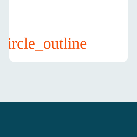
mentoria
• Notas e recados compartilhados
• Arquivos, imagens, links e vídeos no
mesmo lugar
• Editável por mentor e mentorado