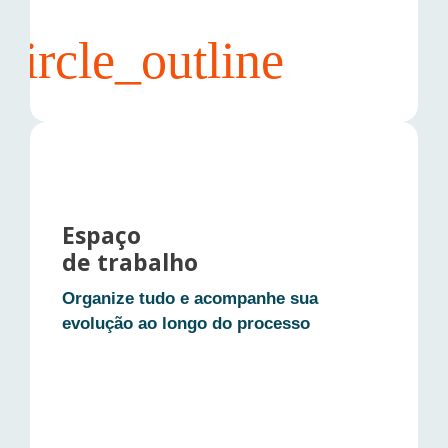
• Leituras, links, templates e exercícios
Espaço
(quando o mentor disponibilizar)
de trabalho
• Materiais para se preparar antes do
Organize tudo e acompanhe sua
encontro
evolução ao longo do processo
• Apoio para colocar em prática no
intervalo
• Tudo reunido no ambiente da sua