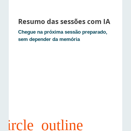
• Gravação combinada entre vocês, na
Resumo das sessões com IA
hora
Chegue na próxima sessão preparado,
• Grave só trechos específicos (não
sem depender da memória
precisa gravar tudo)
• Pare e retome quando quiser durante a
sessão
• Preserve momentos de privacidade fora
da gravação