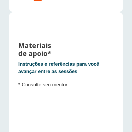
• Resumo dos principais pontos do que foi
Materiais
gravado
de apoio*
• Transcrição para consultar detalhes
Instruções e referências para você
quando precisar
avançar entre as sessões
• Cada trecho gravado vira um registro
* Consulte seu mentor
separado
• Mais contexto para executar entre
sessões e evoluir mais rápido