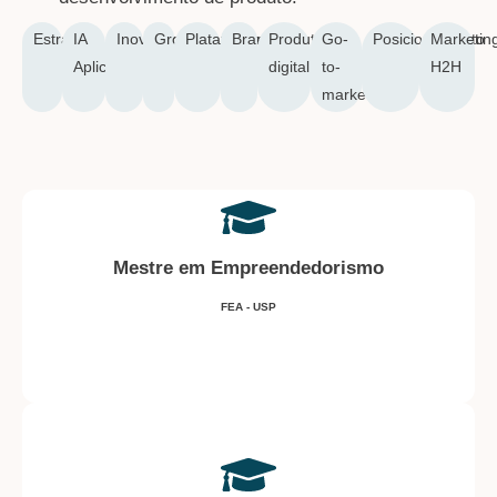
Estratégia
IA
Inovação
Growth
Plataformas
Branding
Produto
Go-
Posicionamento
Marketin
Aplicada
digital
to-
H2H
market
Mestre em Empreendedorismo
FEA - USP