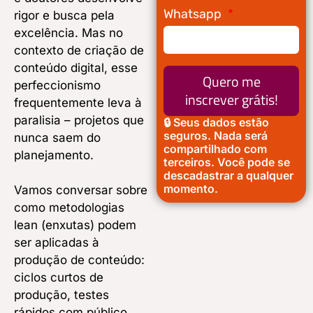
Whatsapp
rigor e busca pela
excelência. Mas no
contexto de criação de
conteúdo digital, esse
Quero me
perfeccionismo
inscrever grátis!
frequentemente leva à
paralisia – projetos que
🔒 Seus dados estão
seguros. Nada será
nunca saem do
compartilhado com
planejamento.
terceiros. Você pode se
descadastrar a qualquer
momento.
Vamos conversar sobre
como metodologias
lean (enxutas) podem
ser aplicadas à
produção de conteúdo:
ciclos curtos de
produção, testes
rápidos com público