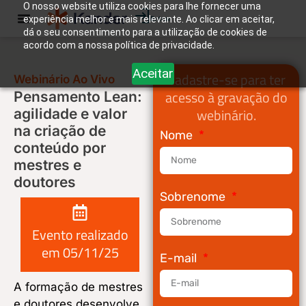
O nosso website utiliza cookies para lhe fornecer uma
experiência melhor e mais relevante. Ao clicar em aceitar,
Entrar
dá o seu consentimento para a utilização de cookies de
acordo com a nossa política de privacidade.
Aceitar
Cadastre-se para ter
Webinário Ao Vivo
acesso à gravação do
Pensamento Lean:
webinário.
agilidade e valor
na criação de
Nome
conteúdo por
mestres e
doutores
Sobrenome
Evento realizado
em 05/11/25
E-mail
A formação de mestres
e doutores desenvolve