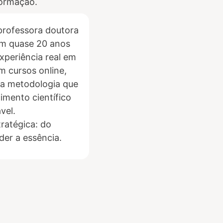
formação.
professora doutora
om quase 20 anos
xperiência real em
 cursos online,
a metodologia que
imento científico
vel.
tratégica: do
der a essência.