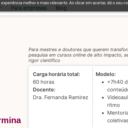
 experiência melhor e mais relevante. Ao clicar em aceitar, dá o seu c
e
Para empresas
Blog
.
Para mestres e doutores que querem transfo
pesquisa em cursos online de alto impacto, s
rigor científico
Carga horária total:
Modelo:
60 horas
+7h40 d
Docente:
conteúd
Dra. Fernanda Ramirez
Videoaul
ritmo
Mentori
rmina
coletiva