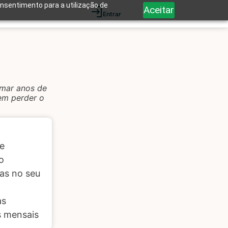
onsentimento para a utilização de
Aceitar
Entrar
rmar anos de
em perder o
e
o
as no seu
as
s mensais