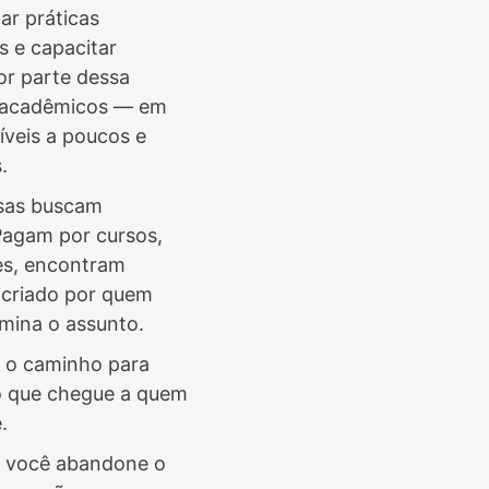
ar práticas
s e capacitar
or parte dessa
s acadêmicos — em
íveis a poucos e
.
esas buscam
Pagam por cursos,
zes, encontram
 criado por quem
mina o assunto.
é o caminho para
o que chegue a quem
.
e você abandone o